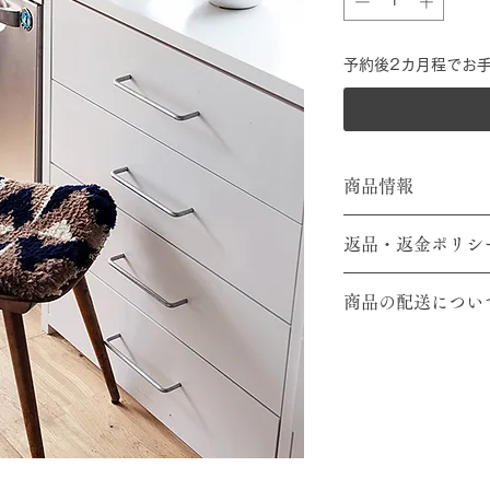
予約後2カ月程でお
商品情報
素材：メリノウール
返品・返金ポリシ
SIZE：中サイズ38
33cm×33cm）
ご注文確定後、返品
大サイズ42cm×42
商品の配送につい
すのでご了承のほど
ります。
使用色：群青、ベー
販売中のお品は、ご
送料として1,000