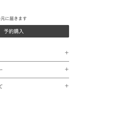
手元に届きます
予約購入
ー
cm×38cm（座面裏：
、交換、キャンセルには応じかねま
cm（座面裏：37cm×37cm）もあ
て
よろしくお願いいたします。
ジュ、白
入金後１週間以内にお届けします。
円ご負担ください。