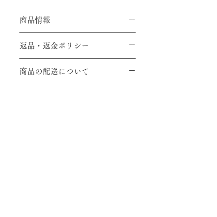
商品情報
素材：メリノウール
返品・返金ポリシー
SIZE：大サイズは42cm×42cm（座
面裏：37cm×37cm）
ご注文確定後、返品、交換、キャンセ
中サイズ38cm×38cm（座面裏：
商品の配送について
ルには応じかねますのでご了承のほど
33cm×33cm）もあります。
よろしくお願いいたします。
使用色：マロン、群青、ベージュ、白
販売中のお品は、ご入金後１週間以内
にお届けします。送料として1,000円
ご負担ください。
Blog
特定商取引に基づく表記