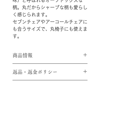
味）と呼ばれるオーソドックスな
柄。丸だからシャープな柄も愛らし
く感じられます。
セブンチェアやアーコールチェアに
も合うサイズで、丸椅子にも使えま
す。
商品情報
素材：メリノウール
返品・返金ポリシー
SIZE：直径36㎝（座面裏：直径31
㎝）
ご注文確定後、返品、交換、キャンセ
※大サイズご希望の方は、直接
ご相談
商品の配送について
ルには応じかねますのでご了承のほど
ください
よろしくお願いいたします。
販売中のお品は、ご入金後１週間以内
にお届けします。送料として1,000円
ご負担ください。