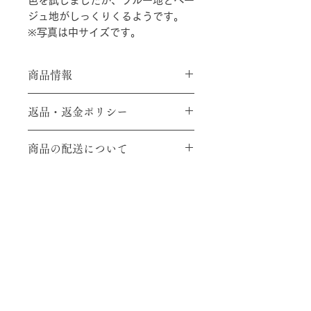
色を試しましたが、ブルー地とベー
ジュ地がしっくりくるようです。
※写真は中サイズです。
商品情報
素材：メリノウール
返品・返金ポリシー
SIZE：中サイズは38cm×38cm（座
面裏：33cm×33cm）
ご注文確定後、返品、交換、キャンセ
大サイズ42cm×42cm（座面裏：
商品の配送について
ルには応じかねますのでご了承のほど
37cm×37cm）もあります。
よろしくお願いいたします。
販売中のお品は、ご入金後１週間以内
にお届けします。送料として1,000円
ご負担ください。