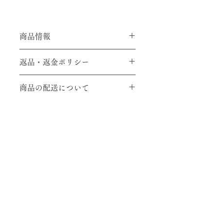
商品情報
素材：メリノウール
返品・返金ポリシー
SIZE：直径36㎝（座面裏：直径31
㎝）
ご注文確定後、返品、交換、キャンセ
商品の配送について
ルには応じかねますのでご了承のほど
よろしくお願いいたします。
送料は全国一律1,000円ご負担分お願
いします。
販売中のお品は、ご入金後１週間以内
にお届けします。
Blog